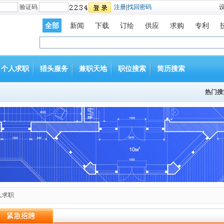
验证码
注册
|
找回密码
全部
新闻
下载
订绘
供应
求购
专利
个人求职
猎头服务
兼职天地
职位搜索
简历搜索
热门搜
人求职