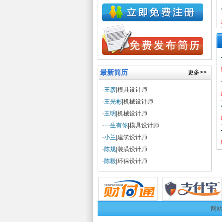
最新简历
更多>>
·
王彦
|模具设计师
·
王光彬
|机械设计师
·
王明
|机械设计师
·
一生有你
|模具设计师
·
小兰
|建筑设计师
·
陈规
|装潢设计师
·
陈毅
|环保设计师
网